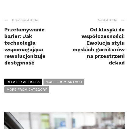
Previous Article
Next Article
Przełamywanie
Od klasyki do
barier: Jak
współczesności:
technologia
Ewolucja stylu
wspomagająca
męskich garniturów
rewolucjonizuje
na przestrzeni
dostępność
dekad
RELATED ARTICLES
MORE FROM AUTHOR
MORE FROM CATEGORY