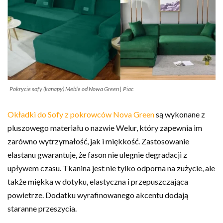
Pokrycie sofy (kanapy) Meble od Nowa Green | Piac
Okładki
do Sofy z pokrowców Nova Green
są wykonane z
pluszowego materiału o nazwie Welur, który zapewnia im
zarówno wytrzymałość, jak i miękkość. Zastosowanie
elastanu gwarantuje, że fason nie ulegnie degradacji z
upływem czasu. Tkanina jest nie tylko odporna na zużycie, ale
także miękka w dotyku, elastyczna i przepuszczająca
powietrze. Dodatku wyrafinowanego akcentu dodają
staranne przeszycia.