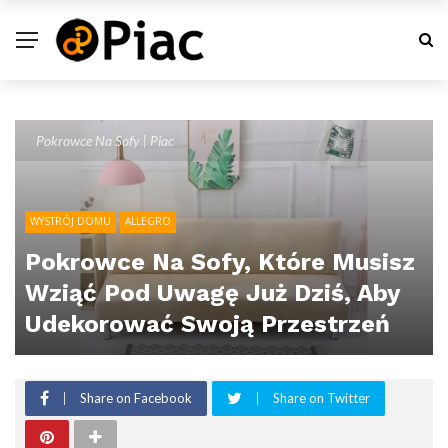
Pokrowce Na Sofy | Piac
WYSTRÓJ DOMU
ALLEGRO
Pokrowce Na Sofy, Które Musisz
Wziąć Pod Uwagę Już Dziś, Aby
Udekorować Swoją Przestrzeń
Share on Facebook
Share on Twitter