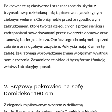
Pokrowce te są elastyczne i przeznaczone do użytku z
trzyosobową rozkładaną sofą tapicerowaną atrakcyjnym
zielonym welurem. Chronią meble przed przypadkowym
zabrudzeniem, które tworzą dzieci, chronią przed sierścią i
zadrapaniami powodowanymi przez zwierzęta domowe oraz
stanowią barierę dla kurzu. Oprócz tego chronią meble przed
zalaniem oraz ogólnym zużyciem. Pokrycia mają również tę
zaletę, że ułatwiają wprowadzanie zmian w ogólnym wystroju
pomieszczenia. Zasadniczo te okładki łączą formę i funkcję
w łatwy i atrakcyjny sposób.
2. Brązowy pokrowiec na sofę
Domidekor 190 cm
Z eleganckim pikowanym wzorem w delikatną
kratkę,
Brązowy pokrowiec na sofę Domidekor
idealnie